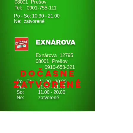
08001 Prešov
Tel:
0901-755-111
Po - So:
10.30 - 21.00
Ne: zatvorené
EXNÁROVA
Exnárova 12795
08001 Prešov
0910-658-321
dočasne
zatvorené
Po - Štv:
11.00 - 20.00
Pia: 11.00 - 21.00
So: 11.00 - 20.00
Ne: zatvorené